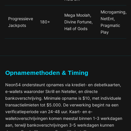
Microgaming,
Mega Moolah,
Progressieve
NetEnt,
180+
Divine Fortune,
Jackpots
Pragmatic
Hall of Gods
Play
Opnamemethoden & Timing
Neon54 ondersteunt opnames via krediet- en debetkaarten,
e-wallets waaronder Skrill en Neteller, en directe
bankoverschrijving. Minimale opname is $10, met individuele
transactielimieten tot $5.000. De verwerking begint na een
verificatieperiode van 24-48 uur. Kaart- en e-
walletoverschrijvingen komen meestal binnen 1-3 werkdagen
aan, terwijl bankoverschrijvingen 3-5 werkdagen kunnen