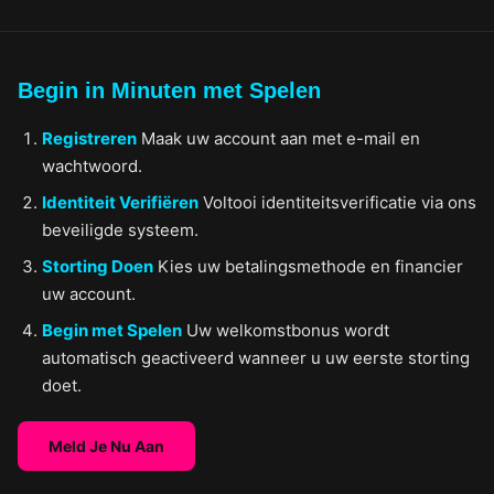
Begin in Minuten met Spelen
Registreren
Maak uw account aan met e-mail en
wachtwoord.
Identiteit Verifiëren
Voltooi identiteitsverificatie via ons
beveiligde systeem.
Storting Doen
Kies uw betalingsmethode en financier
uw account.
Begin met Spelen
Uw welkomstbonus wordt
automatisch geactiveerd wanneer u uw eerste storting
doet.
Meld Je Nu Aan