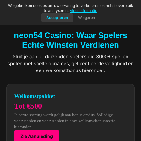
We gebruiken cookies om uw ervaring te verbeteren en het siteverbruik
neon54 casino
te analyseren.
Meer informatie
Accepteren
Weigeren
neon54 Casino: Waar Spelers
Echte Winsten Verdienen
Sluit je aan bij duizenden spelers die 3000+ spellen
spelen met snelle opnames, gelicentieerde veiligheid en
een welkomstbonus hieronder.
Welkomstpakket
Tot €500
Je eerste storting wordt gelijk aan bonus credits. Volledige
voorwaarden en voorwaarden in onze welkomstbonussectie
hieronder.
Zie Aanbieding