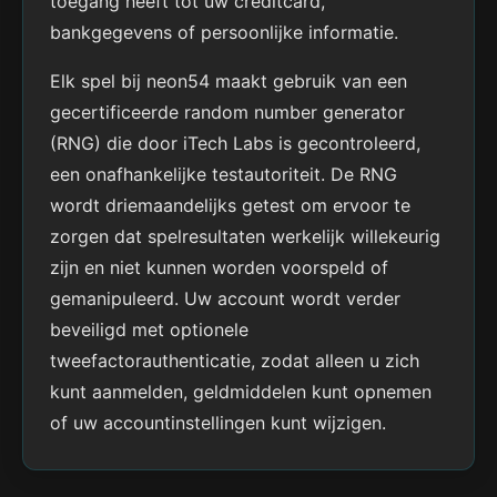
toegang heeft tot uw creditcard,
bankgegevens of persoonlijke informatie.
Elk spel bij neon54 maakt gebruik van een
gecertificeerde random number generator
(RNG) die door iTech Labs is gecontroleerd,
een onafhankelijke testautoriteit. De RNG
wordt driemaandelijks getest om ervoor te
zorgen dat spelresultaten werkelijk willekeurig
zijn en niet kunnen worden voorspeld of
gemanipuleerd. Uw account wordt verder
beveiligd met optionele
tweefactorauthenticatie, zodat alleen u zich
kunt aanmelden, geldmiddelen kunt opnemen
of uw accountinstellingen kunt wijzigen.