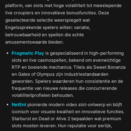
platform, van slots met hoge volatiliteit tot meeslepende
live croupiers en innovatieve bonusfuncties. Deze
geselecteerde selectie weerspiegelt wat
Engelssprekende spelers willen: variatie,
betrouwbaarheid en spellen die echte
amusementswaarde bieden.
Pragmatic Play
is gespecialiseerd in high-performing
slots en live casinospellen, bekend om evenwichtige
RTP en boeiende mechanica. Titels als Sweet Bonanza
en Gates of Olympus zijn industriestandaarden
geworden. Spelers waarderen hun consistentie en de
frequentie van nieuwe releases die concurrerende
volatiliteitprofielen behouden.
NetEnt
pionierde modern video slot-ontwerp en blijft
iconisch voor visuele kwaliteit en innovatieve functies.
Starburst en Dead or Alive 2 bepaalden wat premium
slots moeten leveren. Hun reputatie voor eerlijk,