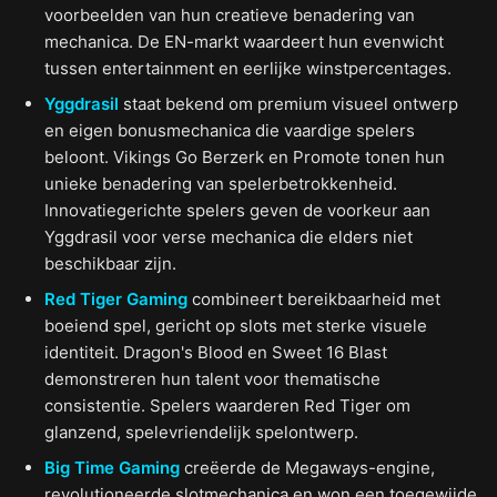
voorbeelden van hun creatieve benadering van
mechanica. De EN-markt waardeert hun evenwicht
tussen entertainment en eerlijke winstpercentages.
Yggdrasil
staat bekend om premium visueel ontwerp
en eigen bonusmechanica die vaardige spelers
beloont. Vikings Go Berzerk en Promote tonen hun
unieke benadering van spelerbetrokkenheid.
Innovatiegerichte spelers geven de voorkeur aan
Yggdrasil voor verse mechanica die elders niet
beschikbaar zijn.
Red Tiger Gaming
combineert bereikbaarheid met
boeiend spel, gericht op slots met sterke visuele
identiteit. Dragon's Blood en Sweet 16 Blast
demonstreren hun talent voor thematische
consistentie. Spelers waarderen Red Tiger om
glanzend, spelevriendelijk spelontwerp.
Big Time Gaming
creëerde de Megaways-engine,
revolutioneerde slotmechanica en won een toegewijde