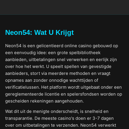
Neon54: Wat U Krijgt
Neon54 is een gelicentieerd online casino gebouwd op
een eenvoudig idee: een grote spelbibliotheek
aanbieden, uitbetalingen snel verwerken en eerlijk zijn
over hoe het werkt. U speelt spellen van gevestigde
aanbieders, stort via meerdere methoden en vraagt
opnames aan zonder onnodige wachttijden of
verificatielussen. Het platform wordt uitgebaat onder een
gereglementeerde licentie en spelersfondsen worden op
gescheiden rekeningen aangehouden.
Wat dit uit de menigte onderscheidt, is snelheid en
transparantie. De meeste casino's doen er 3-7 dagen
over om uitbetalingen te verzenden. Neon54 verwerkt