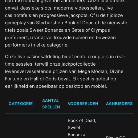
dan 100 toonaangevende aanbieders. Onze bibliotheek
omvat klassieke slots, moderne videospellen, live
casinotafels en progressieve jackpots. Of u de tijdloze
gameplay van Starburst en Book of Dead of de nieuwste
titels zoals Sweet Bonanza en Gates of Olympus
prefereert, u vindt vertrouwde namen en bewezen
performers in elke categorie.
Onze live casinosafdeling biedt echte croupiers in real-
time sessies, terwijl onze jackpotcollectie
levensverwisselende prijzen van Mega Moolah, Divine
Fortune en Hall of Gods bevat. Elk spel is getest op
eerlijkheid en speelbaar op desktop en mobiel.
AANTAL
CATEGORIE
VOORBEELDEN
AANBIEDERS
SPELLEN
Book of Dead,
Sweet
Bonanza,
Play'n GO,