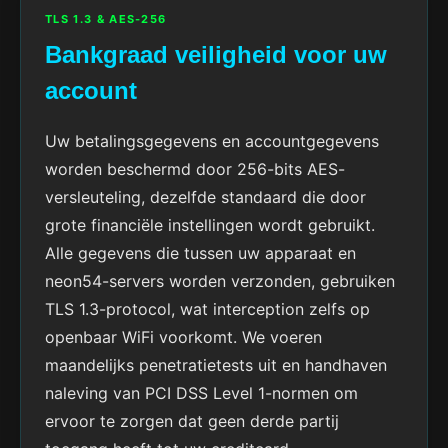
TLS 1.3 & AES-256
Bankgraad veiligheid voor uw
account
Uw betalingsgegevens en accountgegevens
worden beschermd door 256-bits AES-
versleuteling, dezelfde standaard die door
grote financiële instellingen wordt gebruikt.
Alle gegevens die tussen uw apparaat en
neon54-servers worden verzonden, gebruiken
TLS 1.3-protocol, wat interception zelfs op
openbaar WiFi voorkomt. We voeren
maandelijks penetratietests uit en handhaven
naleving van PCI DSS Level 1-normen om
ervoor te zorgen dat geen derde partij