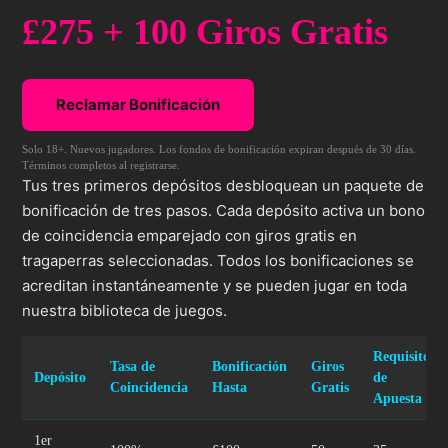
£275 + 100 Giros Gratis
Reclamar Bonificación
Solo 18+. Nuevos jugadores. Los fondos de bonificación expiran después de 30 días.
Términos completos al registrarse.
Tus tres primeros depósitos desbloquean un paquete de
bonificación de tres pasos. Cada depósito activa un bono
de coincidencia emparejado con giros gratis en
tragaperras seleccionadas. Todos los bonificaciones se
acreditan instantáneamente y se pueden jugar en toda
nuestra biblioteca de juegos.
Requisitos
Tasa de
Bonificación
Giros
Depósito
de
Coincidencia
Hasta
Gratis
Apuesta
1er