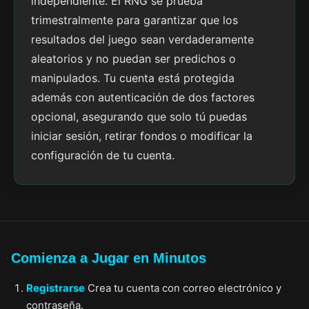
independiente. El RNG se prueba
trimestralmente para garantizar que los
resultados del juego sean verdaderamente
aleatorios y no puedan ser predichos o
manipulados. Tu cuenta está protegida
además con autenticación de dos factores
opcional, asegurando que solo tú puedas
iniciar sesión, retirar fondos o modificar la
configuración de tu cuenta.
Comienza a Jugar en Minutos
Registrarse
Crea tu cuenta con correo electrónico y
contraseña.