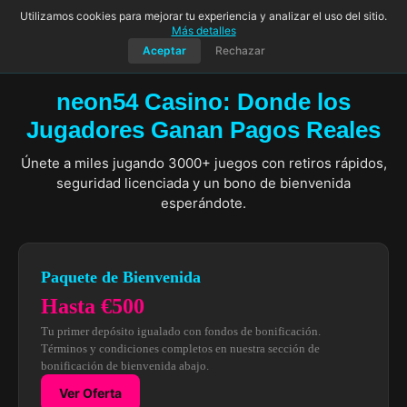
Utilizamos cookies para mejorar tu experiencia y analizar el uso del sitio.
neon54 casino
Más detalles
Aceptar
Rechazar
neon54 Casino: Donde los
Jugadores Ganan Pagos Reales
Únete a miles jugando 3000+ juegos con retiros rápidos,
seguridad licenciada y un bono de bienvenida
esperándote.
Paquete de Bienvenida
Hasta €500
Tu primer depósito igualado con fondos de bonificación.
Términos y condiciones completos en nuestra sección de
bonificación de bienvenida abajo.
Ver Oferta