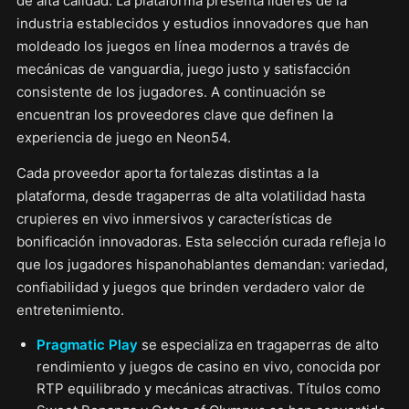
de alta calidad. La plataforma presenta líderes de la
industria establecidos y estudios innovadores que han
moldeado los juegos en línea modernos a través de
mecánicas de vanguardia, juego justo y satisfacción
consistente de los jugadores. A continuación se
encuentran los proveedores clave que definen la
experiencia de juego en Neon54.
Cada proveedor aporta fortalezas distintas a la
plataforma, desde tragaperras de alta volatilidad hasta
crupieres en vivo inmersivos y características de
bonificación innovadoras. Esta selección curada refleja lo
que los jugadores hispanohablantes demandan: variedad,
confiabilidad y juegos que brinden verdadero valor de
entretenimiento.
Pragmatic Play
se especializa en tragaperras de alto
rendimiento y juegos de casino en vivo, conocida por
RTP equilibrado y mecánicas atractivas. Títulos como