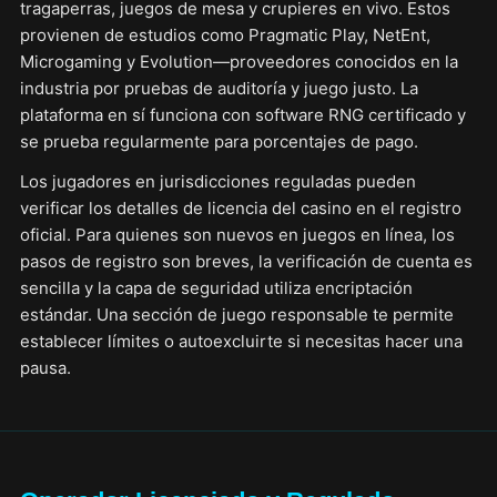
tragaperras, juegos de mesa y crupieres en vivo. Estos
provienen de estudios como Pragmatic Play, NetEnt,
Microgaming y Evolution—proveedores conocidos en la
industria por pruebas de auditoría y juego justo. La
plataforma en sí funciona con software RNG certificado y
se prueba regularmente para porcentajes de pago.
Los jugadores en jurisdicciones reguladas pueden
verificar los detalles de licencia del casino en el registro
oficial. Para quienes son nuevos en juegos en línea, los
pasos de registro son breves, la verificación de cuenta es
sencilla y la capa de seguridad utiliza encriptación
estándar. Una sección de juego responsable te permite
establecer límites o autoexcluirte si necesitas hacer una
pausa.