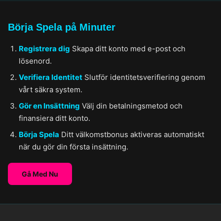
Börja Spela på Minuter
Registrera dig
Skapa ditt konto med e-post och
lösenord.
Verifiera Identitet
Slutför identitetsverifiering genom
vårt säkra system.
Gör en Insättning
Välj din betalningsmetod och
finansiera ditt konto.
Börja Spela
Ditt välkomstbonus aktiveras automatiskt
när du gör din första insättning.
Gå Med Nu