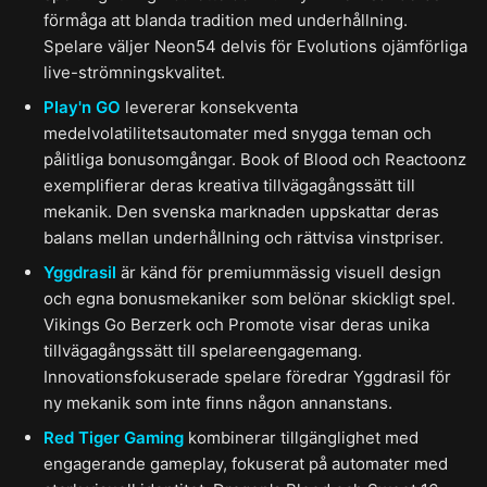
förmåga att blanda tradition med underhållning.
Spelare väljer Neon54 delvis för Evolutions ojämförliga
live-strömningskvalitet.
Play'n GO
levererar konsekventa
medelvolatilitetsautomater med snygga teman och
pålitliga bonusomgångar. Book of Blood och Reactoonz
exemplifierar deras kreativa tillvägagångssätt till
mekanik. Den svenska marknaden uppskattar deras
balans mellan underhållning och rättvisa vinstpriser.
Yggdrasil
är känd för premiummässig visuell design
och egna bonusmekaniker som belönar skickligt spel.
Vikings Go Berzerk och Promote visar deras unika
tillvägagångssätt till spelareengagemang.
Innovationsfokuserade spelare föredrar Yggdrasil för
ny mekanik som inte finns någon annanstans.
Red Tiger Gaming
kombinerar tillgänglighet med
engagerande gameplay, fokuserat på automater med