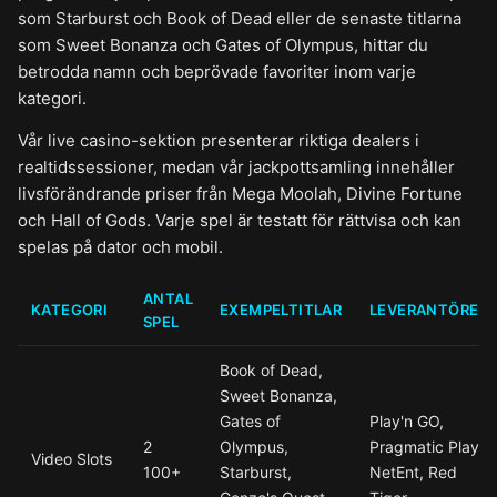
som Starburst och Book of Dead eller de senaste titlarna
som Sweet Bonanza och Gates of Olympus, hittar du
betrodda namn och beprövade favoriter inom varje
kategori.
Vår live casino-sektion presenterar riktiga dealers i
realtidssessioner, medan vår jackpottsamling innehåller
livsförändrande priser från Mega Moolah, Divine Fortune
och Hall of Gods. Varje spel är testatt för rättvisa och kan
spelas på dator och mobil.
ANTAL
KATEGORI
EXEMPELTITLAR
LEVERANTÖRER
SPEL
Book of Dead,
Sweet Bonanza,
Gates of
Play'n GO,
2
Olympus,
Pragmatic Play,
Video Slots
100+
Starburst,
NetEnt, Red