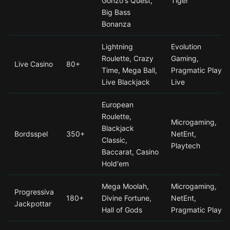
Gonzo's Quest,
Tiger
Big Bass
Bonanza
Lightning
Evolution
Roulette, Crazy
Gaming,
Live Casino
80+
Time, Mega Ball,
Pragmatic Play
Live Blackjack
Live
European
Roulette,
Microgaming,
Blackjack
Bordsspel
350+
NetEnt,
Classic,
Playtech
Baccarat, Casino
Hold'em
Mega Moolah,
Microgaming,
Progressiva
180+
Divine Fortune,
NetEnt,
Jackpottar
Hall of Gods
Pragmatic Play