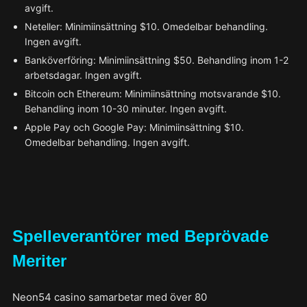
avgift.
Neteller: Minimiinsättning $10. Omedelbar behandling.
Ingen avgift.
Banköverföring: Minimiinsättning $50. Behandling inom 1-2
arbetsdagar. Ingen avgift.
Bitcoin och Ethereum: Minimiinsättning motsvarande $10.
Behandling inom 10-30 minuter. Ingen avgift.
Apple Pay och Google Pay: Minimiinsättning $10.
Omedelbar behandling. Ingen avgift.
Spelleverantörer med Beprövade
Meriter
Neon54 casino samarbetar med över 80