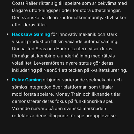
Coast Railer riktar sig till spelare som är bekväma med
långare uttorkningsperioder för stora utbetalningar.
Den svenska hardcore-automatkommunityaktivt söker
efter deras titlar.
Hacksaw Gaming
för innovativ mekanik och stark
visuell produktion till sin växande automatsamling.
Uncharted Seas och Hack o'Lantern visar deras
förmåga att kombinera underhållning med rättvis
volatilitet. Leverantörens nyare status gör deras
inkludering på Neon54 ett tecken på kvalitetskurering.
Relax Gaming
erbjuder varierande spelmekanik och
sömlös integration över plattformar, som tilltalar
mobilförsta spelare. Money Train och liknande titlar
demonstrerar deras fokus på funktionsrika spel.
Växande närvaro på den svenska marknaden
reflekterar deras åtagande för spelareupplevelse.