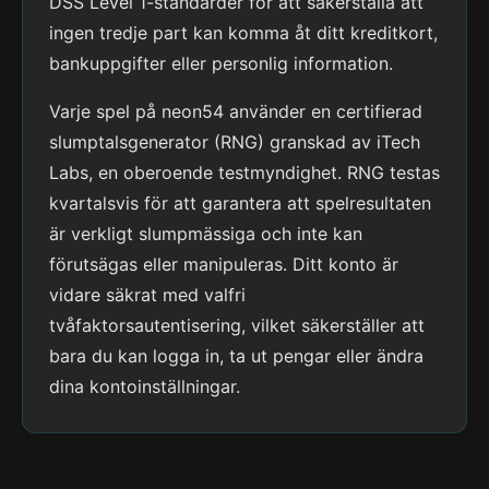
DSS Level 1-standarder för att säkerställa att
ingen tredje part kan komma åt ditt kreditkort,
bankuppgifter eller personlig information.
Varje spel på neon54 använder en certifierad
slumptalsgenerator (RNG) granskad av iTech
Labs, en oberoende testmyndighet. RNG testas
kvartalsvis för att garantera att spelresultaten
är verkligt slumpmässiga och inte kan
förutsägas eller manipuleras. Ditt konto är
vidare säkrat med valfri
tvåfaktorsautentisering, vilket säkerställer att
bara du kan logga in, ta ut pengar eller ändra
dina kontoinställningar.